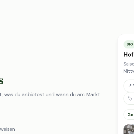
BIO
Hof
Sais
Mitt
s
📍 
st, was du anbietest und wann du am Markt
🏷️
Ge
nweisen