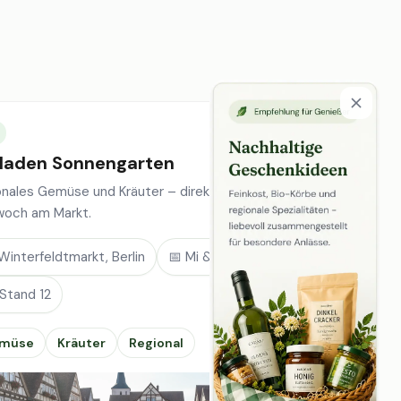
laden Sonnengarten
onales Gemüse und Kräuter – direkt vom Feld, jeden
woch am Markt.
Winterfeldtmarkt, Berlin
📅 Mi & Sa
 Stand 12
müse
Kräuter
Regional