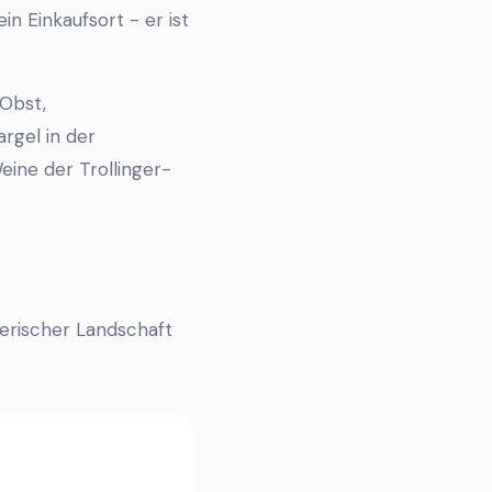
n Einkaufsort - er ist
 Obst,
rgel in der
ine der Trollinger-
lerischer Landschaft