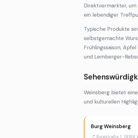
Direktvermarkter, um f
ein lebendiger Treffp
Typische Produkte sin
selbstgemachte Wurstw
Frühlingssaison, Äpfe
und Lemberger-Rebsort
Sehenswürdigke
Weinsberg bietet eine
und kulturellen Highlig
Burg Weinsberg
📍 Burgstraße 1, 74189