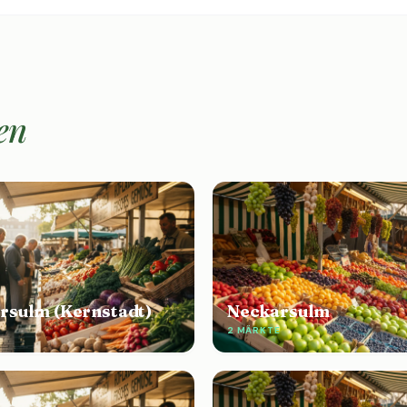
en
rsulm (Kernstadt)
Neckarsulm
2 MÄRKTE