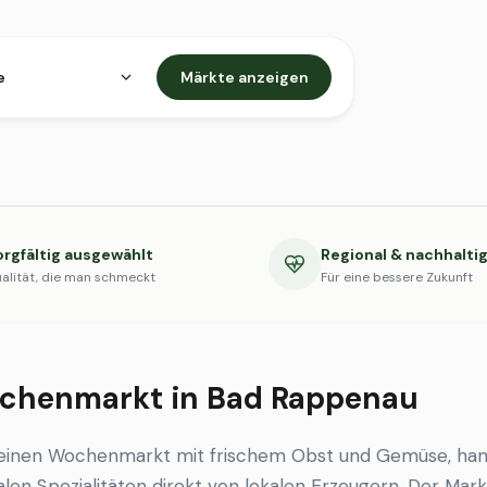
e
Märkte anzeigen
orgfältig ausgewählt
Regional & nachhalti
alität, die man schmeckt
Für eine bessere Zukunft
chenmarkt in Bad Rappenau
einen Wochenmarkt mit frischem Obst und Gemüse, ha
en Spezialitäten direkt von lokalen Erzeugern. Der Markt