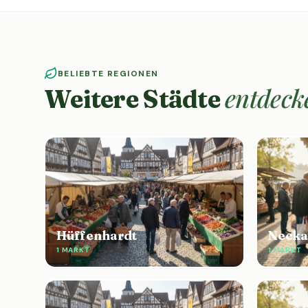
BELIEBTE REGIONEN
entdeck
Weitere Städte
Hüffenhardt
Necka
1 MARKT
1 MARKT