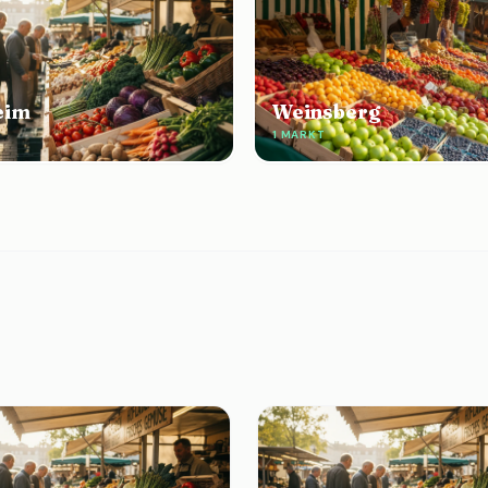
eim
Weinsberg
1 MARKT