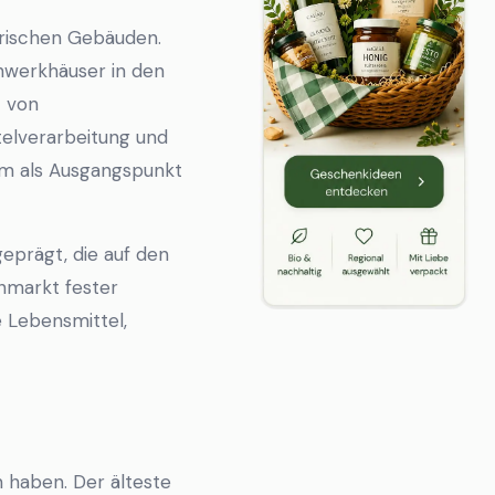
torischen Gebäuden.
hwerkhäuser in den
t von
elverarbeitung und
eim als Ausgangspunkt
geprägt, die auf den
nmarkt fester
e Lebensmittel,
n haben. Der älteste