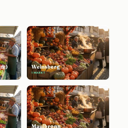
dt)
Weinsberg
1 MARKT
Maulbronn