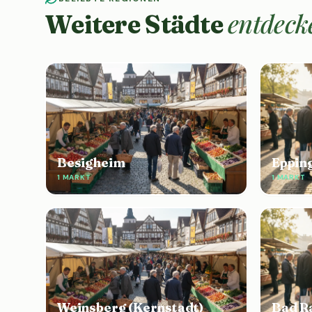
entdeck
Weitere Städte
Besigheim
Eppin
1 MARKT
1 MARKT
Weinsberg (Kernstadt)
Bad R