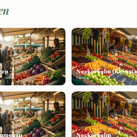
en
gen
Neckarsulm (Kernsta
1 MARKT
appenau
Neckarsulm