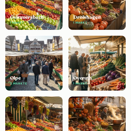
Gummersbach
Drolshagen
1 MARKT
1 MARKT
Olpe
Overath
2 MÄRKTE
1 MARKT