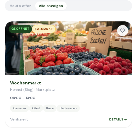
Heute offen
Alle anzeigen
GEÖFFNET
SA-MARKT
Wochenmarkt
Hennef (Sieg) · Marktplatz
08:00 – 13:00
Gemüse
Obst
Käse
Backwaren
Verifiziert
DETAILS ➔