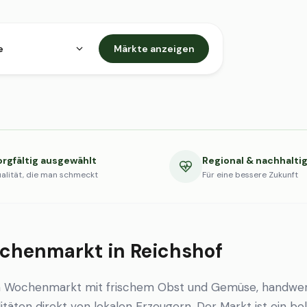
e
Märkte anzeigen
orgfältig ausgewählt
Regional & nachhalti
alität, die man schmeckt
Für eine bessere Zukunft
chenmarkt in Reichshof
en Wochenmarkt mit frischem Obst und Gemüse, handwer
itäten direkt von lokalen Erzeugern. Der Markt ist ein be