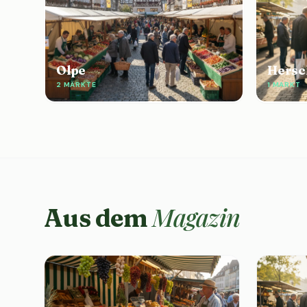
Olpe
Hersc
2 MÄRKTE
1 MARKT
Magazin
Aus dem