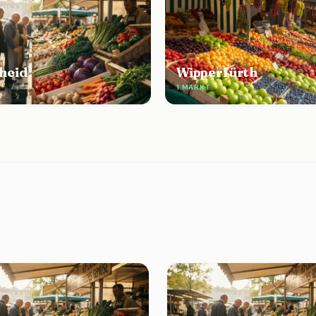
heid
Wipperfürth
1 MARKT