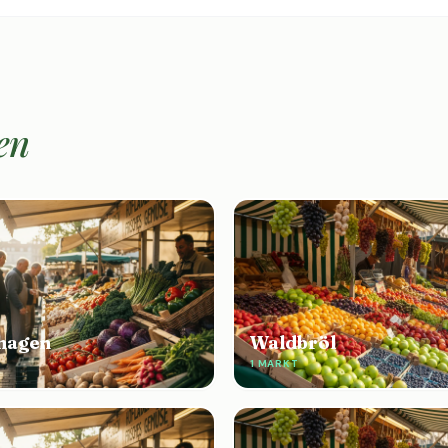
en
hagen
Waldbröl
1 MARKT