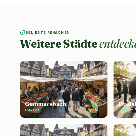
BELIEBTE REGIONEN
entdeck
Weitere Städte
Gummersbach
Drols
1 MARKT
1 MARKT