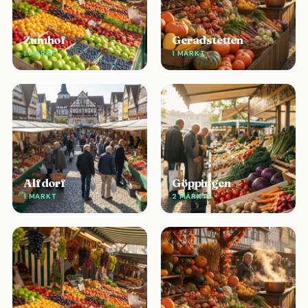
Zumhof
Geradstetten
1 MARKT
1 MARKT
Alfdorf
Göppingen
1 MARKT
2 MÄRKTE