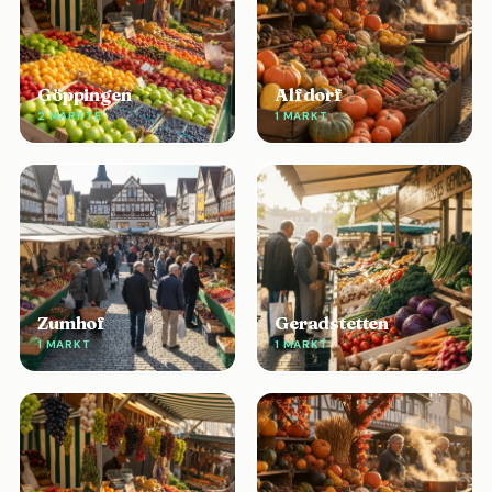
Göppingen
Alfdorf
2 MÄRKTE
1 MARKT
Zumhof
Geradstetten
1 MARKT
1 MARKT