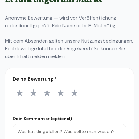
Anonyme Bewertung — wird vor Veröffentlichung
redaktionell geprüft. Kein Name oder E-Mail nötig.
Mit dem Absenden gelten unsere
Nutzungsbedingungen
.
Rechtswidrige Inhalte oder Regelverstöße können Sie
über
Inhalt melden
melden.
Deine Bewertung
*
★
★
★
★
★
1 Stern
2 Sterne
3 Sterne
4 Sterne
5 Sterne
Dein Kommentar (optional)