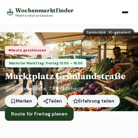
Wochenmarktfinder
Märkte lokal entdecken
Symbolbild · KI-generiert
Startseite
›
Städte
›
Urbach
›
Marktplatz Grünlandstraße
Heute geschlossen
Nächster Markttag: Freitag 13:00 – 18:00
Marktplatz Grünlandstraße
Grünlandstraße, 73660, Urbach
Erfahrung teilen
Merken
Teilen
Route für Freitag planen