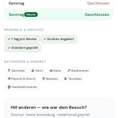
Samstag
Geschlossen
Sonntag
Geschlossen
Heute
MERKMALE & SERVICES
✓ 1 Tag pro Woche
✓ Großes Angebot
✓ Standort geprüft
KATEGORIEN & ANGEBOT
🥬 Gemüse
🍎 Obst
🧀 Käse
🥖 Backwaren
🥩 Fleisch & Wurst
🌸 Blumen
🧵 Textilien
🏠 Haushaltswaren
Hilf anderen — wie war dein Besuch?
Anonym · keine Anmeldung · redaktionell geprüft