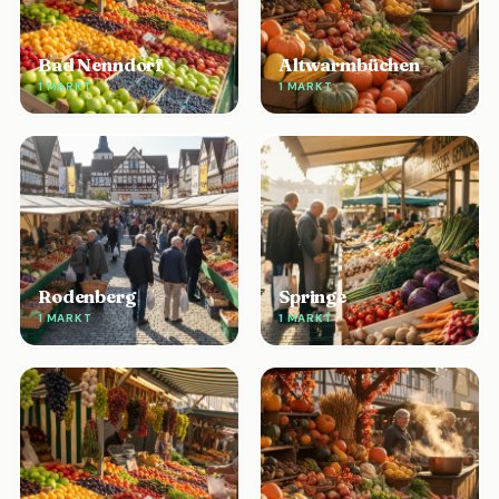
Bad Nenndorf
Altwarmbüchen
1 MARKT
1 MARKT
Rodenberg
Springe
1 MARKT
1 MARKT