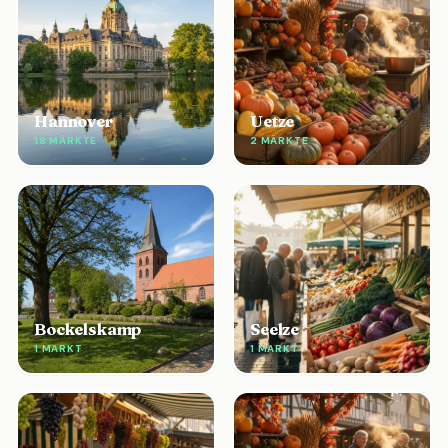
Hannover
Uetze
18 MÄRKTE
2 MÄRKTE
Bockelskamp
Seelze
1 MARKT
1 MARKT