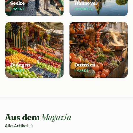
Seelze
Hannover
1 MARKT
18 MÄRKTE
Duingen
Ottensen
1 MARKT
1 MARKT
Magazin
Aus dem
Alle Artikel →