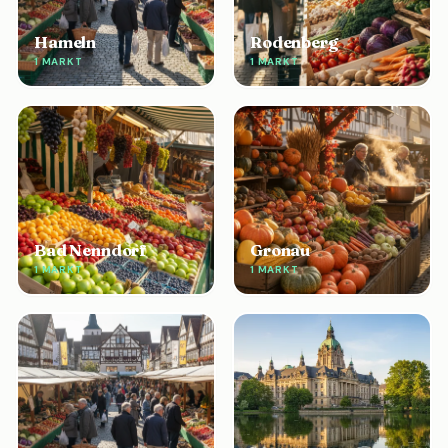
Hameln
Rodenberg
1 MARKT
1 MARKT
Bad Nenndorf
Gronau
1 MARKT
1 MARKT