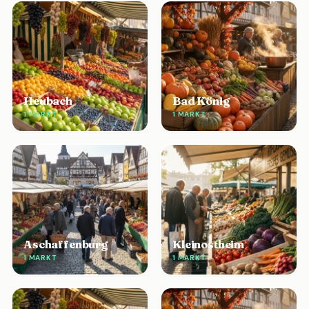
Heubach
Bad König
1 MARKT
1 MARKT
Aschaffenburg
Kleinostheim
1 MARKT
1 MARKT