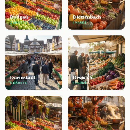
Rodgau
Dietzenbach
2 MÄRKTE
1 MARKT
Darmstadt
Dreieich
5 MÄRKTE
1 MARKT