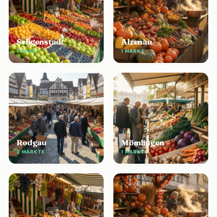
Seligenstadt
Alzenau
1 MARKT
1 MARKT
Rodgau
Mömlingen
2 MÄRKTE
1 MARKT