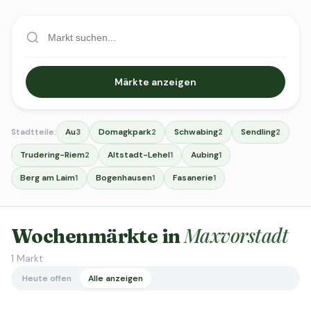
Märkte anzeigen
Stadtteile:
Au
Domagkpark
Schwabing
Sendling
3
2
2
2
Trudering-Riem
Altstadt-Lehel
Aubing
2
1
1
Berg am Laim
Bogenhausen
Fasanerie
1
1
1
Maxvorstadt
Wochenmärkte in
1
Markt
Heute offen
Alle anzeigen