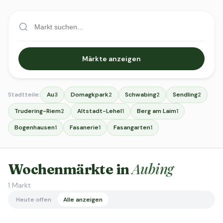
Märkte anzeigen
Stadtteile:
Au
Domagkpark
Schwabing
Sendling
3
2
2
2
Trudering-Riem
Altstadt-Lehel
Berg am Laim
2
1
1
Bogenhausen
Fasanerie
Fasangarten
1
1
1
Aubing
Wochenmärkte in
1
Markt
Heute offen
Alle anzeigen