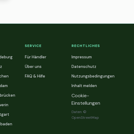
SERVICE
RECHTLICHES
deburg
Für Händler
Impressum
z
Über uns
Datenschutz
chen
FAQ & Hilfe
Nutzungsbedingungen
sdam
Inhalt melden
Cookie-
brücken
Einstellungen
erin
Daten: ©
tgart
OpenStreetMap
sbaden