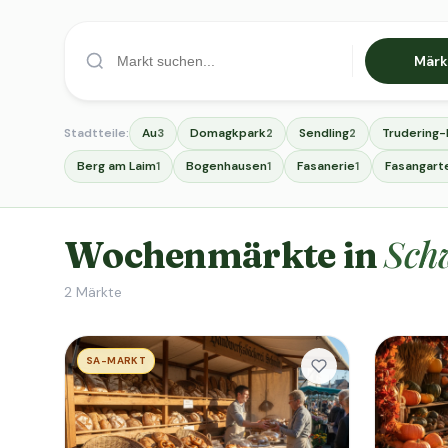
Märk
Stadtteile:
Au
Domagkpark
Sendling
Trudering
3
2
2
Berg am Laim
Bogenhausen
Fasanerie
Fasangart
1
1
1
Sch
Wochenmärkte in
2
Märkte
SA-MARKT