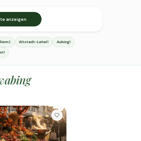
te anzeigen
-Riem
Altstadt-Lehel
Aubing
2
1
1
en
1
wabing