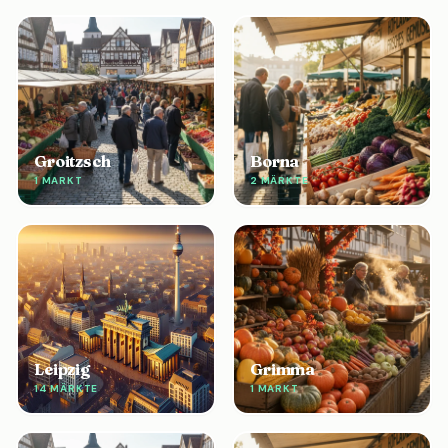
Groitzsch
Borna
1 MARKT
2 MÄRKTE
Leipzig
Grimma
14 MÄRKTE
1 MARKT