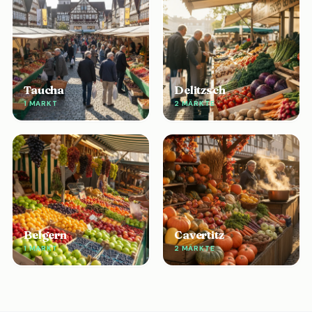
Taucha
Delitzsch
1 MARKT
2 MÄRKTE
Belgern
Cavertitz
1 MARKT
2 MÄRKTE