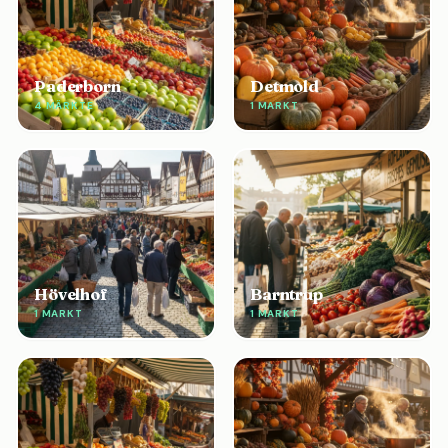
Paderborn
Detmold
4 MÄRKTE
1 MARKT
Hövelhof
Barntrup
1 MARKT
1 MARKT