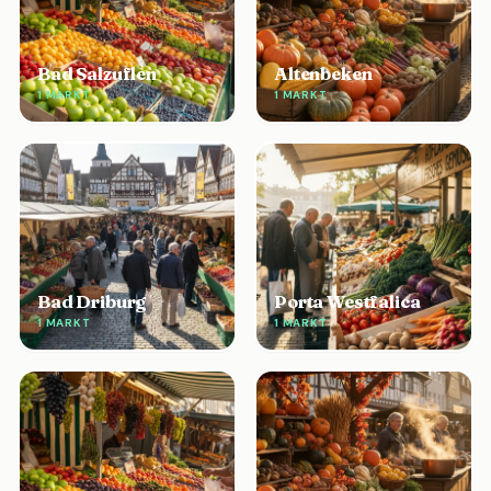
Bad Salzuflen
Altenbeken
1 MARKT
1 MARKT
Bad Driburg
Porta Westfalica
1 MARKT
1 MARKT