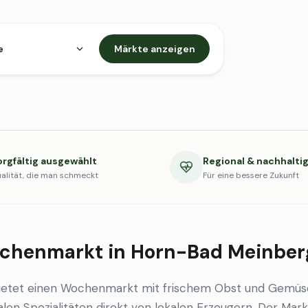
e
Märkte anzeigen
orgfältig ausgewählt
Regional & nachhalti
alität, die man schmeckt
Für eine bessere Zukunft
chenmarkt in Horn-Bad Meinber
etet einen Wochenmarkt mit frischem Obst und Gemüs
en Spezialitäten direkt von lokalen Erzeugern. Der Markt