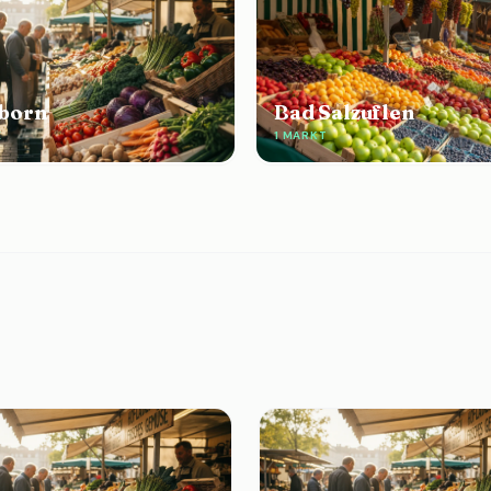
born
Bad Salzuflen
E
1 MARKT