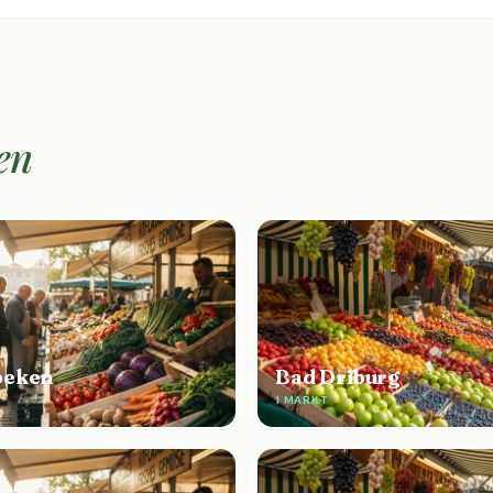
en
beken
Bad Driburg
1 MARKT