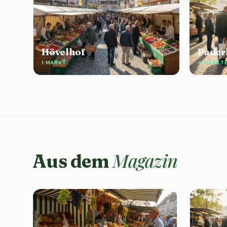
Hövelhof
Pader
1 MARKT
4 MÄRKT
Magazin
Aus dem