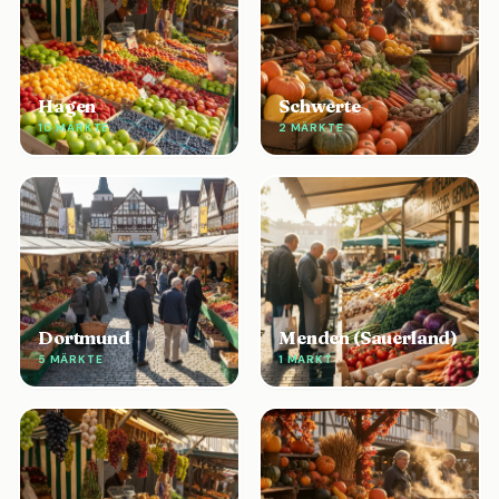
Hagen
Schwerte
10 MÄRKTE
2 MÄRKTE
Dortmund
Menden (Sauerland)
5 MÄRKTE
1 MARKT