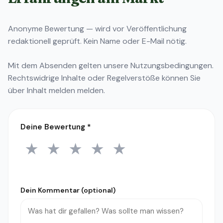
Anonyme Bewertung — wird vor Veröffentlichung
redaktionell geprüft. Kein Name oder E-Mail nötig.
Mit dem Absenden gelten unsere
Nutzungsbedingungen
.
Rechtswidrige Inhalte oder Regelverstöße können Sie
über
Inhalt melden
melden.
Deine Bewertung
*
★
★
★
★
★
1 Stern
2 Sterne
3 Sterne
4 Sterne
5 Sterne
Dein Kommentar (optional)