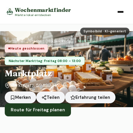
Wochenmarktfinder
Märkte lokal entdecken
Symbolbild · KI-generiert
Startseite
›
Städte
›
Holzwickede
›
Marktplatz
Heute geschlossen
Nächster Markttag: Freitag 08:00 – 13:00
Marktplatz
Marktplatz, 59439, Holzwickede
Erfahrung teilen
Merken
Teilen
Route für Freitag planen