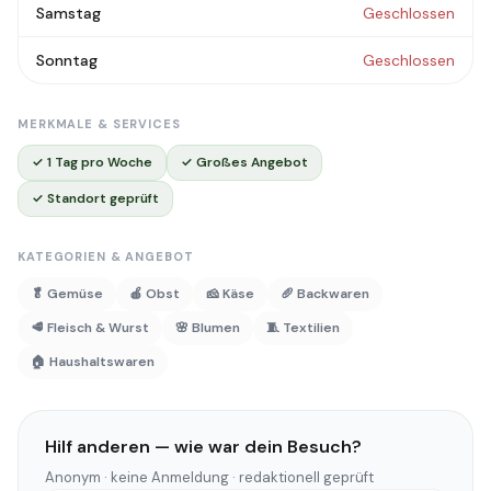
Samstag
Geschlossen
Sonntag
Geschlossen
MERKMALE & SERVICES
✓ 1 Tag pro Woche
✓ Großes Angebot
✓ Standort geprüft
KATEGORIEN & ANGEBOT
🥬 Gemüse
🍎 Obst
🧀 Käse
🥖 Backwaren
🥩 Fleisch & Wurst
🌸 Blumen
🧵 Textilien
🏠 Haushaltswaren
Hilf anderen — wie war dein Besuch?
Anonym · keine Anmeldung · redaktionell geprüft