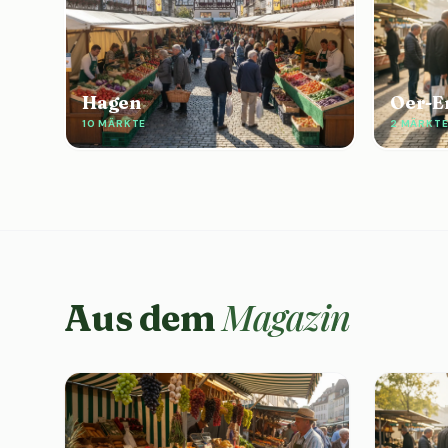
Hagen
Oer-E
10 MÄRKTE
2 MÄRKT
Magazin
Aus dem