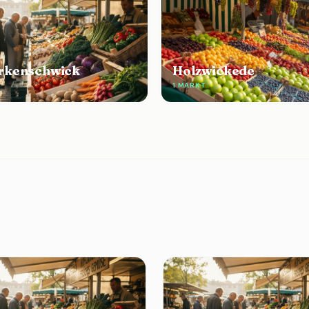
rkenschwick
Holzwickede
E
1 MARKT