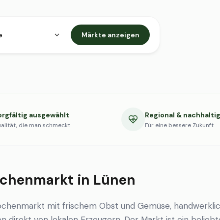
e
Märkte anzeigen
orgfältig ausgewählt
Regional & nachhalti
alität, die man schmeckt
Für eine bessere Zukunft
chenmarkt in Lünen
ochenmarkt mit frischem Obst und Gemüse, handwerkli
en direkt von lokalen Erzeugern. Der Markt ist ein beliebt