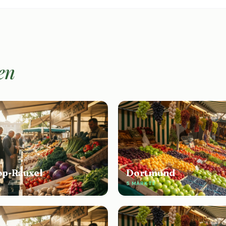
en
op-Rauxel
Dortmund
5 MÄRKTE