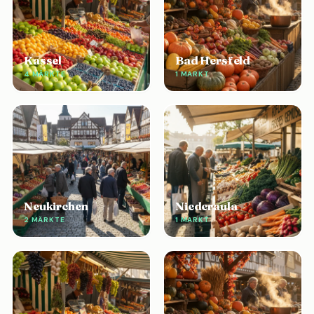
Kassel
Bad Hersfeld
4 MÄRKTE
1 MARKT
Neukirchen
Niederaula
2 MÄRKTE
1 MARKT