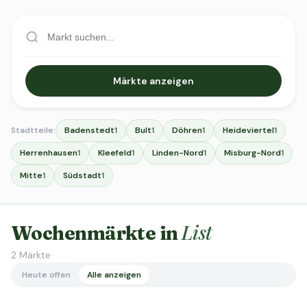
Märkte anzeigen
Stadtteile:
Badenstedt
Bult
Döhren
Heideviertel
1
1
1
1
Herrenhausen
Kleefeld
Linden-Nord
Misburg-Nord
1
1
1
1
Mitte
Südstadt
1
1
List
Wochenmärkte in
2
Märkte
Heute offen
Alle anzeigen