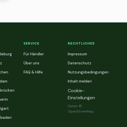
SERVICE
RECHTLICHES
deburg
Für Händler
Impressum
z
Über uns
Datenschutz
chen
FAQ & Hilfe
Nutzungsbedingungen
sdam
Inhalt melden
Cookie-
brücken
Einstellungen
erin
Daten: ©
tgart
OpenStreetMap
sbaden