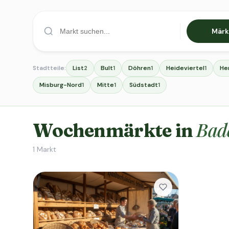
Märk
Stadtteile:
List
Bult
Döhren
Heideviertel
He
2
1
1
1
Misburg-Nord
Mitte
Südstadt
1
1
1
Bad
Wochenmärkte in
1
Markt