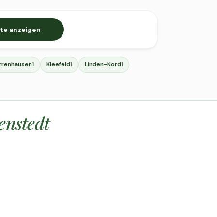
te anzeigen
rrenhausen
Kleefeld
Linden-Nord
1
1
1
enstedt