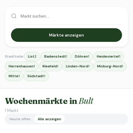
Märkte anzeigen
Stadtteile:
List
Badenstedt
Döhren
Heideviertel
2
1
1
1
Herrenhausen
Kleefeld
Linden-Nord
Misburg-Nord
1
1
1
1
Mitte
Südstadt
1
1
Bult
Wochenmärkte in
1
Markt
Heute offen
Alle anzeigen