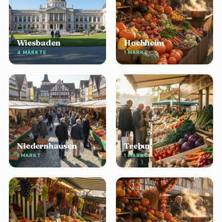
Wiesbaden
Hochheim
4 MÄRKTE
1 MARKT
Niedernhausen
Trebur
1 MARKT
1 MARKT