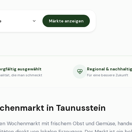
e
Märkte anzeigen
orgfältig ausgewählt
Regional & nachhalti
alität, die man schmeckt
Für eine bessere Zukunft
chenmarkt in Taunusstein
inen Wochenmarkt mit frischem Obst und Gemüse, handw
itäten direkt von lokalen Erzeugern. Der Markt ist ein be