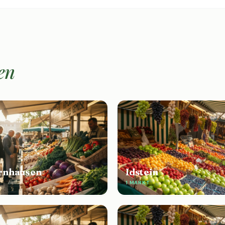
en
rnhausen
Idstein
1 MARKT