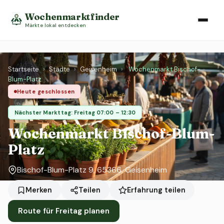
Wochenmarktfinder
Märkte lokal entdecken
Startseite
›
Städte
›
Geisenheim
›
Wochenmarkt Bischof-
Blum-Platz
Heute geschlossen
Nächster Markttag: Freitag 07:00 – 12:30
Wochenmarkt Bischof-Blum-
Platz
Bischof-Blum-Platz 9, 65366, Geisenheim
Erfahrung teilen
Merken
Teilen
Route für Freitag planen