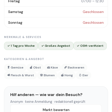
Freitag
07:00 – 12:30
Samstag
Geschlossen
Sonntag
Geschlossen
MERKMALE & SERVICES
✓ 1 Tag pro Woche
✓ Großes Angebot
✓ OSM-verifiziert
KATEGORIEN & ANGEBOT
🥬 Gemüse
🍎 Obst
🧀 Käse
🥖 Backwaren
🥩 Fleisch & Wurst
🌸 Blumen
🍯 Honig
🥚 Eier
Hilf anderen — wie war dein Besuch?
Anonym · keine Anmeldung · redaktionell geprüft
Markt bewerten