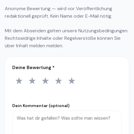
Anonyme Bewertung — wird vor Veröffentlichung
redaktionell geprüft. Kein Name oder E-Mail nötig.
Mit dem Absenden gelten unsere
Nutzungsbedingungen
.
Rechtswidrige Inhalte oder Regelverstöße können Sie
über
Inhalt melden
melden.
Deine Bewertung
*
★
★
★
★
★
1 Stern
2 Sterne
3 Sterne
4 Sterne
5 Sterne
Dein Kommentar (optional)