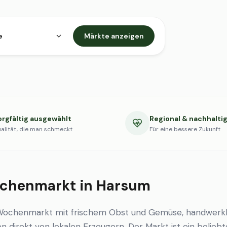
e
Märkte anzeigen
orgfältig ausgewählt
Regional & nachhalti
alität, die man schmeckt
Für eine bessere Zukunft
chenmarkt in Harsum
Wochenmarkt mit frischem Obst und Gemüse, handwerkl
en direkt von lokalen Erzeugern. Der Markt ist ein beliebt