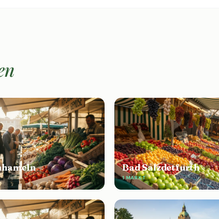
en
nhameln
Bad Salzdetfurth
1 MARKT