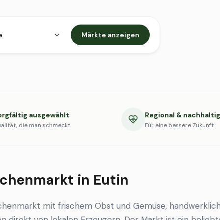
e
Märkte anzeigen
orgfältig ausgewählt
Regional & nachhalti
alität, die man schmeckt
Für eine bessere Zukunft
chenmarkt in Eutin
ochenmarkt mit frischem Obst und Gemüse, handwerklic
en direkt von lokalen Erzeugern. Der Markt ist ein beliebt