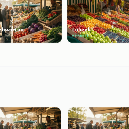
chwartau
Lübeck
9 MÄRKTE