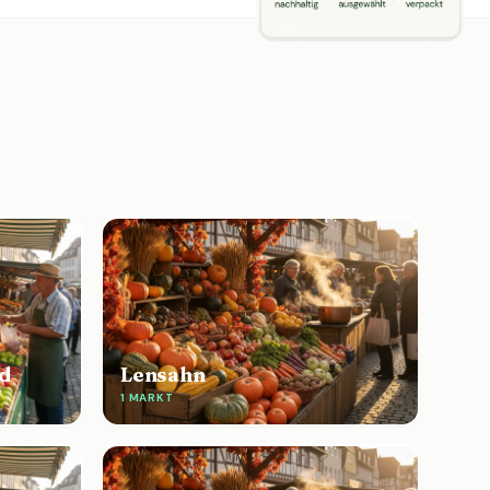
d
Lensahn
1 MARKT