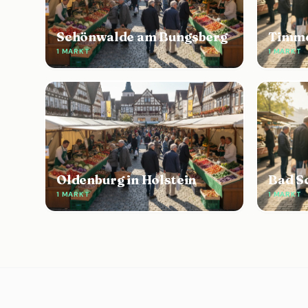
Schönwalde am Bungsberg
Timme
1 MARKT
1 MARKT
Oldenburg in Holstein
Bad S
1 MARKT
1 MARKT