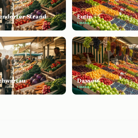
ndorfer Strand
Eutin
1 MARKT
chwartau
Dassow
1 MARKT