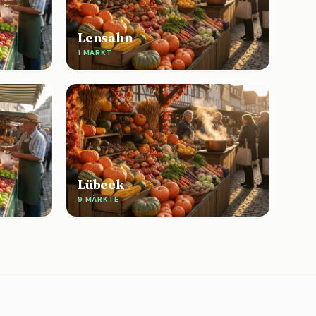
Lensahn
1 MARKT
Lübeck
9 MÄRKTE