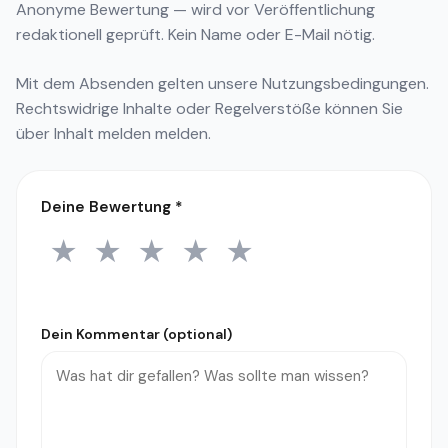
Anonyme Bewertung — wird vor Veröffentlichung
redaktionell geprüft. Kein Name oder E-Mail nötig.
Mit dem Absenden gelten unsere
Nutzungsbedingungen
.
Rechtswidrige Inhalte oder Regelverstöße können Sie
über
Inhalt melden
melden.
Deine Bewertung
*
★
★
★
★
★
1 Stern
2 Sterne
3 Sterne
4 Sterne
5 Sterne
Dein Kommentar (optional)