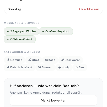
Sonntag
Geschlossen
MERKMALE & SERVICES
✓ 2 Tage pro Woche
✓ Großes Angebot
✓ OSM-verifiziert
KATEGORIEN & ANGEBOT
🥬 Gemüse
🍎 Obst
🧀 Käse
🥖 Backwaren
🥩 Fleisch & Wurst
🌸 Blumen
🍯 Honig
🥚 Eier
Hilf anderen — wie war dein Besuch?
Anonym · keine Anmeldung · redaktionell geprüft
Markt bewerten