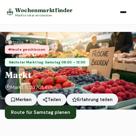
Wochenmarktfinder
Märkte lokal entdecken
Startseite
›
Städte
›
Eutin
›
Markt
Heute geschlossen
Nächster Markttag: Samstag 08:00 – 13:00
Markt
Markt 11, 23701, Eutin
Erfahrung teilen
Merken
Teilen
Route für Samstag planen