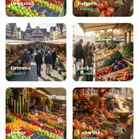
Groitzsch
Belgern
1 MARKT
1 MARKT
Grimma
Lucka
1 MARKT
1 MARKT
Borna
Cavertitz
2 MÄRKTE
2 MÄRKTE