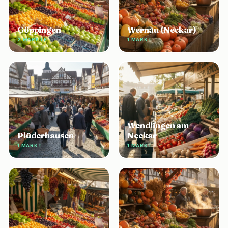
Göppingen
Wernau (Neckar)
2 MÄRKTE
1 MARKT
Wendlingen am
Plüderhausen
Neckar
1 MARKT
1 MARKT