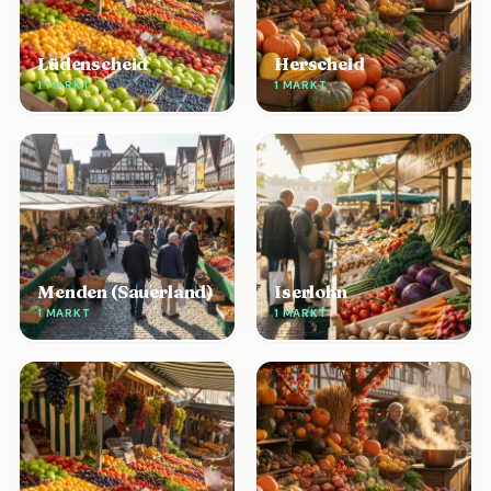
Lüdenscheid
Herscheid
1 MARKT
1 MARKT
Menden (Sauerland)
Iserlohn
1 MARKT
1 MARKT