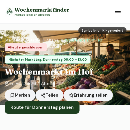
Wochenmarktfinder
Märkte lokal entdecken
Symbolbild · KI-generiert
Startseite
›
Städte
›
Altena
›
Wochenmarkt Im Hof
Heute geschlossen
Nächster Markttag: Donnerstag 08:00 – 13:00
Wochenmarkt Im Hof
Im Hof, 58762, Altena
Erfahrung teilen
Merken
Teilen
Route für Donnerstag planen