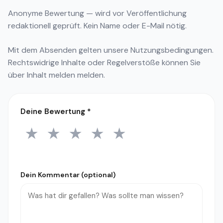
Anonyme Bewertung — wird vor Veröffentlichung
redaktionell geprüft. Kein Name oder E-Mail nötig.
Mit dem Absenden gelten unsere
Nutzungsbedingungen
.
Rechtswidrige Inhalte oder Regelverstöße können Sie
über
Inhalt melden
melden.
Deine Bewertung
*
★
★
★
★
★
1 Stern
2 Sterne
3 Sterne
4 Sterne
5 Sterne
Dein Kommentar (optional)