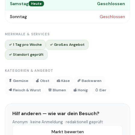
Samstag
Geschlossen
Heute
Sonntag
Geschlossen
MERKMALE & SERVICES
✓ 1 Tag pro Woche
✓ Großes Angebot
✓ Standort geprüft
KATEGORIEN & ANGEBOT
🥬 Gemüse
🍎 Obst
🧀 Käse
🥖 Backwaren
🥩 Fleisch & Wurst
🌸 Blumen
🍯 Honig
🥚 Eier
Hilf anderen — wie war dein Besuch?
Anonym · keine Anmeldung · redaktionell geprüft
Markt bewerten