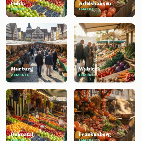
Fulda
Adelshausen
1 MARKT
1 MARKT
Marburg
Waldeck
2 MÄRKTE
1 MARKT
Baunatal
Frankenberg
1 MARKT
1 MARKT