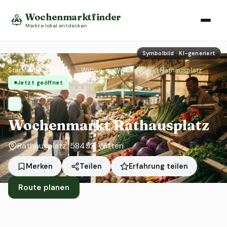
Wochenmarktfinder
Märkte lokal entdecken
Symbolbild · KI-generiert
Startseite
›
Städte
›
Witten
›
Wochenmarkt Rathausplatz
Jetzt geöffnet
Wochenmarkt Rathausplatz
Rathausplatz, 58452, Witten
Erfahrung teilen
Merken
Teilen
Route planen