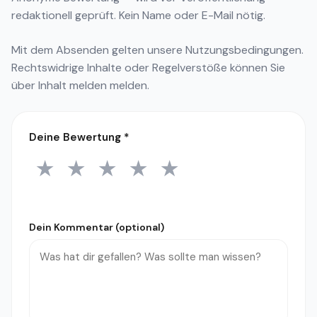
redaktionell geprüft. Kein Name oder E-Mail nötig.
Mit dem Absenden gelten unsere
Nutzungsbedingungen
.
Rechtswidrige Inhalte oder Regelverstöße können Sie
über
Inhalt melden
melden.
Deine Bewertung
*
★
★
★
★
★
1 Stern
2 Sterne
3 Sterne
4 Sterne
5 Sterne
Dein Kommentar (optional)