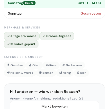
Samstag
08:00 – 14:00
Heute
Sonntag
Geschlossen
MERKMALE & SERVICES
✓ 3 Tage pro Woche
✓ Großes Angebot
✓ Standort geprüft
KATEGORIEN & ANGEBOT
🥬 Gemüse
🍎 Obst
🧀 Käse
🥖 Backwaren
🥩 Fleisch & Wurst
🌸 Blumen
🍯 Honig
🥚 Eier
Hilf anderen — wie war dein Besuch?
Anonym · keine Anmeldung · redaktionell geprüft
Markt bewerten