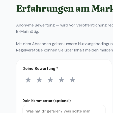
Erfahrungen am Mar
Anonyme Bewertung — wird vor Veröffentlichung reda
E-Mail nötig.
Mit dem Absenden gelten unsere
Nutzungsbedingu
Regelverstöße können Sie über
Inhalt melden
melden
Deine Bewertung
*
★
★
★
★
★
1 Stern
2 Sterne
3 Sterne
4 Sterne
5 Sterne
Dein Kommentar (optional)