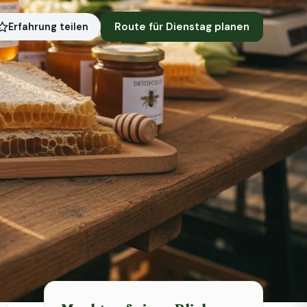
Route für Dienstag planen
Erfahrung teilen
Symbolbild · KI-generiert
Status heute
Heute geschlossen