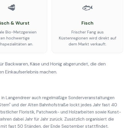
🥩
🐟
eisch & Wurst
Fisch
ale Bio-Metzgereien
Frischer Fang aus
ten hochwertige
Küstenregionen wird direkt auf
chspezialitäten an.
dem Markt verkauft.
für Backwaren, Käse und Honig abgerundet, die den
en Einkaufserlebnis machen.
in Langendreer auch regelmäßige Sonderveranstaltungen
Stern" und der Alten Bahnhofstraße lockt jedes Jahr fast 40
stlicher Floristik, Patchwork- und Holzarbeiten sowie Kunst-
ehren dabei Jahr für Jahr zurück. Zusätzlich organisiert die
mit fast 50 Ständen, der Ende September stattfindet.