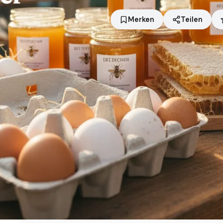
Merken
Teilen
Standort
Bochum
Händler