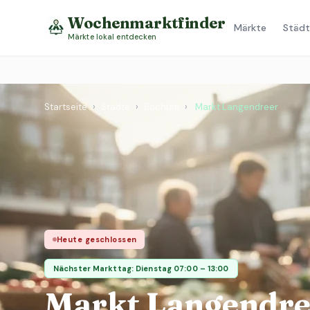
Wochenmarktfinder
Märkte
Städt
Märkte lokal entdecken
Startseite
›
Städte
›
Bochum
›
Markt Langendreer
Heute geschlossen
Nächster Markttag: Dienstag 07:00 – 13:00
Markt Langendre