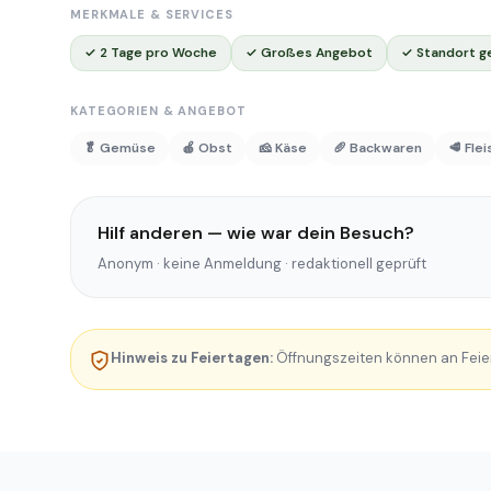
MERKMALE & SERVICES
✓ 2 Tage pro Woche
✓ Großes Angebot
✓ Standort g
KATEGORIEN & ANGEBOT
🥬 Gemüse
🍎 Obst
🧀 Käse
🥖 Backwaren
🥩 Fle
Hilf anderen — wie war dein Besuch?
Anonym · keine Anmeldung · redaktionell geprüft
Hinweis zu Feiertagen:
Öffnungszeiten können an Feie