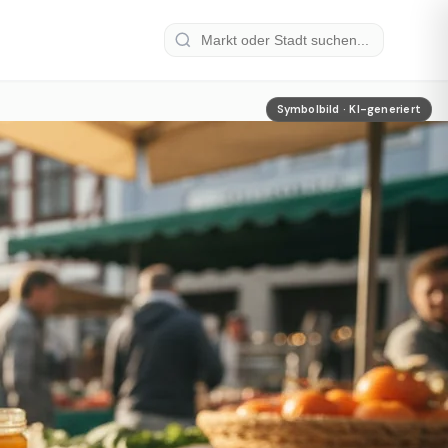
Symbolbild · KI-generiert