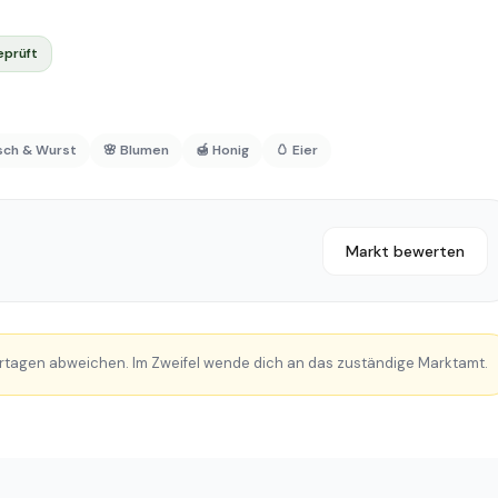
eprüft
isch & Wurst
🌸 Blumen
🍯 Honig
🥚 Eier
Markt bewerten
rtagen abweichen. Im Zweifel wende dich an das zuständige Marktamt.