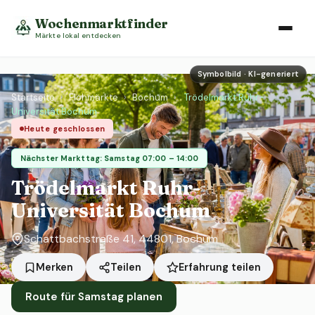
Wochenmarktfinder
Märkte lokal entdecken
Symbolbild · KI-generiert
Startseite
›
Flohmärkte
›
Bochum
›
Trödelmarkt Ruhr-
Universität Bochum
Heute geschlossen
Nächster Markttag: Samstag 07:00 – 14:00
Trödelmarkt Ruhr-
Universität Bochum
Schattbachstraße 41, 44801, Bochum
Erfahrung teilen
Merken
Teilen
Route für Samstag planen