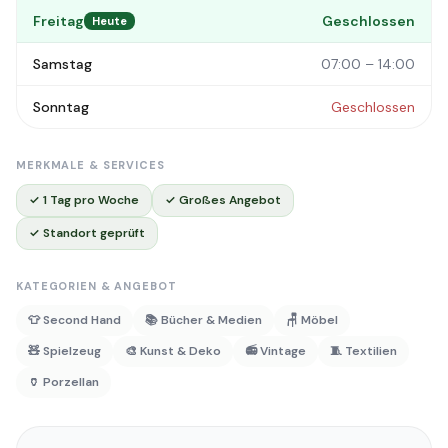
Freitag
Geschlossen
Heute
Samstag
07:00 – 14:00
Sonntag
Geschlossen
MERKMALE & SERVICES
✓ 1 Tag pro Woche
✓ Großes Angebot
✓ Standort geprüft
KATEGORIEN & ANGEBOT
👕 Second Hand
📚 Bücher & Medien
🪑 Möbel
🧸 Spielzeug
🎨 Kunst & Deko
📻 Vintage
🧵 Textilien
🏺 Porzellan