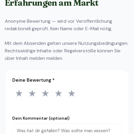
Erfahrungen am Markt
Anonyme Bewertung — wird vor Veröffentlichung
redaktionell geprüft. Kein Name oder E-Mail nötig.
Mit dem Absenden gelten unsere
Nutzungsbedingungen
.
Rechtswidrige Inhalte oder Regelverstöße können Sie
über
Inhalt melden
melden.
Deine Bewertung
*
★
★
★
★
★
1 Stern
2 Sterne
3 Sterne
4 Sterne
5 Sterne
Dein Kommentar (optional)