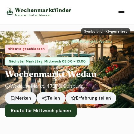
Wochenmarktfinder
Märkte lokal entdecken
Symbolbild · KI-generiert
Startseite
›
Städte
›
Duisburg
›
Wochenmarkt Wedau
Heute geschlossen
Nächster Markttag: Mittwoch 08:00 – 13:00
Wochenmarkt Wedau
Wedauer Markt, 47279, Duisburg
Erfahrung teilen
Merken
Teilen
Route für Mittwoch planen