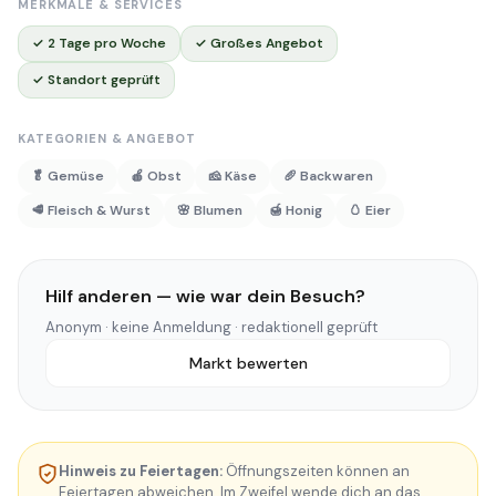
MERKMALE & SERVICES
✓ 2 Tage pro Woche
✓ Großes Angebot
✓ Standort geprüft
KATEGORIEN & ANGEBOT
🥬 Gemüse
🍎 Obst
🧀 Käse
🥖 Backwaren
🥩 Fleisch & Wurst
🌸 Blumen
🍯 Honig
🥚 Eier
Hilf anderen — wie war dein Besuch?
Anonym · keine Anmeldung · redaktionell geprüft
Markt bewerten
Hinweis zu Feiertagen:
Öffnungszeiten können an
Feiertagen abweichen. Im Zweifel wende dich an das