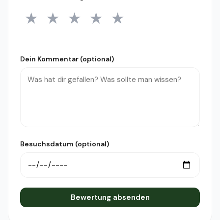
★
★
★
★
★
1 Stern
2 Sterne
3 Sterne
4 Sterne
5 Sterne
Dein Kommentar (optional)
Besuchsdatum (optional)
Bewertung absenden