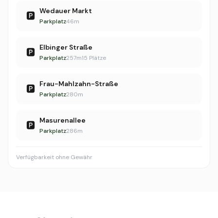
Wedauer Markt
🅿️
Parkplatz
46m
Elbinger Straße
🅿️
Parkplatz
257m
15 Plätze
Frau-Mahlzahn-Straße
🅿️
Parkplatz
280m
Masurenallee
🅿️
Parkplatz
286m
Verfügbarkeit ohne Gewähr