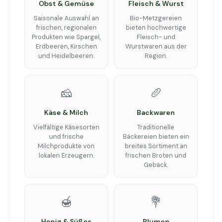
Obst & Gemüse
Fleisch & Wurst
Saisonale Auswahl an
Bio-Metzgereien
frischen, regionalen
bieten hochwertige
Produkten wie Spargel,
Fleisch- und
Erdbeeren, Kirschen
Wurstwaren aus der
und Heidelbeeren.
Region.
🧀
🥖
Käse & Milch
Backwaren
Vielfältige Käsesorten
Traditionelle
und frische
Bäckereien bieten ein
Milchprodukte von
breites Sortiment an
lokalen Erzeugern.
frischen Broten und
Gebäck.
🍯
💐
Honig & Süßes
Blumen