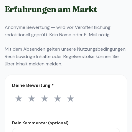
Erfahrungen am Markt
Anonyme Bewertung — wird vor Veröffentlichung
redaktionell geprüft. Kein Name oder E-Mail nötig.
Mit dem Absenden gelten unsere
Nutzungsbedingungen
.
Rechtswidrige Inhalte oder Regelverstöße können Sie
über
Inhalt melden
melden.
Deine Bewertung
*
★
★
★
★
★
1 Stern
2 Sterne
3 Sterne
4 Sterne
5 Sterne
Dein Kommentar (optional)