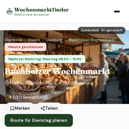
Wochenmarktfinder
Märkte lokal entdecken
Symbolbild · KI-generiert
Startseite
›
Städte
›
Duisburg
›
Buchholzer Wochenmarkt
Heute geschlossen
Nächster Markttag: Dienstag 08:00 – 13:00
Buchholzer Wochenmarkt
Norbert-Spitzer-Platz, 47249 Duisburg
★
1,0
(1 Bewertung)
Merken
Teilen
Route für Dienstag planen