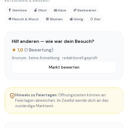
KATEGORIEN & ANGEBOT
🥬 Gemüse
🍎 Obst
🧀 Käse
🥖 Backwaren
🥩 Fleisch & Wurst
🌸 Blumen
🍯 Honig
🥚 Eier
Hilf anderen — wie war dein Besuch?
★ 1,0
(1 Bewertung)
Anonym · keine Anmeldung · redaktionell geprüft
Markt bewerten
Hinweis zu Feiertagen:
Öffnungszeiten können an
Feiertagen abweichen. Im Zweifel wende dich an das
zuständige Marktamt.