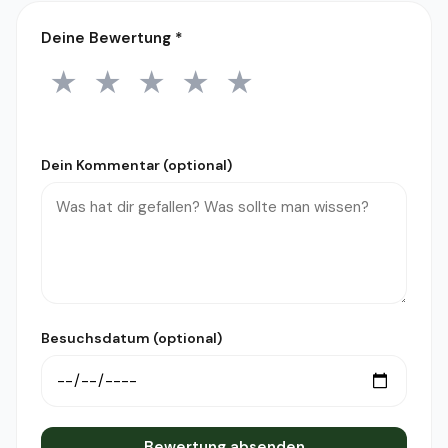
Deine Bewertung
*
★
★
★
★
★
1 Stern
2 Sterne
3 Sterne
4 Sterne
5 Sterne
Dein Kommentar (optional)
Besuchsdatum (optional)
Bewertung absenden