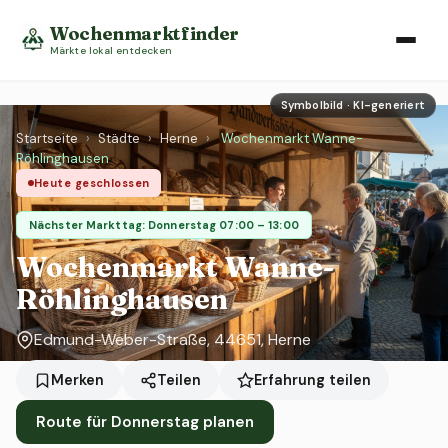
Wochenmarktfinder
Märkte lokal entdecken
Symbolbild · KI-generiert
Startseite
›
Städte
›
Herne
›
Wochenmarkt Wanne-
Röhlinghausen
Heute geschlossen
Nächster Markttag: Donnerstag 07:00 – 13:00
Wochenmarkt Wanne-
Röhlinghausen
Edmund-Weber-Straße, 44651, Herne
Erfahrung teilen
Merken
Teilen
Route für Donnerstag planen