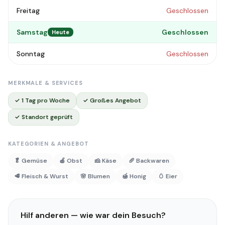
Freitag
Geschlossen
Samstag
Geschlossen
Heute
Sonntag
Geschlossen
MERKMALE & SERVICES
✓ 1 Tag pro Woche
✓ Großes Angebot
✓ Standort geprüft
KATEGORIEN & ANGEBOT
🥬 Gemüse
🍎 Obst
🧀 Käse
🥖 Backwaren
🥩 Fleisch & Wurst
🌸 Blumen
🍯 Honig
🥚 Eier
Hilf anderen — wie war dein Besuch?