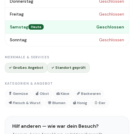
Donnerstag
Geschlossen
Freitag
Geschlossen
Samstag
Geschlossen
Heute
Sonntag
Geschlossen
MERKMALE & SERVICES
✓ Großes Angebot
✓ Standort geprüft
KATEGORIEN & ANGEBOT
🥬 Gemüse
🍎 Obst
🧀 Käse
🥖 Backwaren
🥩 Fleisch & Wurst
🌸 Blumen
🍯 Honig
🥚 Eier
Hilf anderen — wie war dein Besuch?