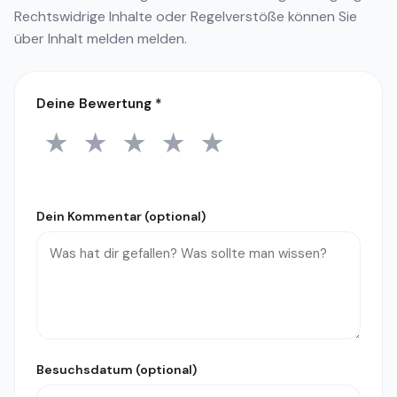
Rechtswidrige Inhalte oder Regelverstöße können Sie
über
Inhalt melden
melden.
Deine Bewertung
*
★
★
★
★
★
1 Stern
2 Sterne
3 Sterne
4 Sterne
5 Sterne
Dein Kommentar (optional)
Besuchsdatum (optional)