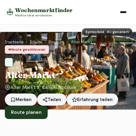
Wochenmarktfinder
Märkte lokal entdecken
Symbolbild · KI-generiert
Startseite
›
Städte
›
Bochum
›
Alter Markt
Heute geschlossen
Alter Markt
Alter Markt 3, 44866 Bochum
Erfahrung teilen
Merken
Teilen
Route planen