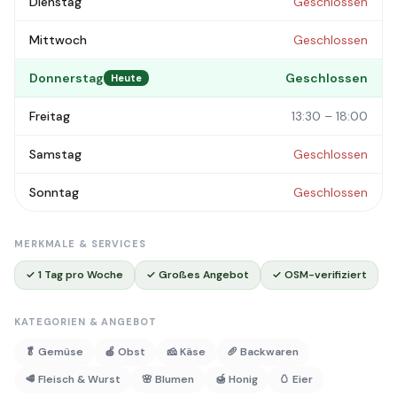
Dienstag
Geschlossen
Mittwoch
Geschlossen
Donnerstag
Geschlossen
Heute
Freitag
13:30 – 18:00
Samstag
Geschlossen
Sonntag
Geschlossen
MERKMALE & SERVICES
✓ 1 Tag pro Woche
✓ Großes Angebot
✓ OSM-verifiziert
KATEGORIEN & ANGEBOT
🥬 Gemüse
🍎 Obst
🧀 Käse
🥖 Backwaren
🥩 Fleisch & Wurst
🌸 Blumen
🍯 Honig
🥚 Eier