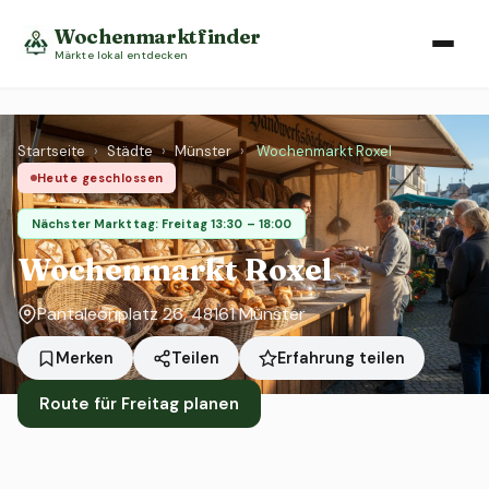
Wochenmarktfinder
Märkte lokal entdecken
Startseite
›
Städte
›
Münster
›
Wochenmarkt Roxel
Heute geschlossen
Nächster Markttag: Freitag 13:30 – 18:00
Wochenmarkt Roxel
Pantaleonplatz 26, 48161 Münster
Erfahrung teilen
Merken
Teilen
Route für Freitag planen