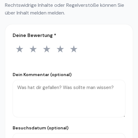
Rechtswidrige Inhalte oder Regelverstöße können Sie
über
Inhalt melden
melden.
Deine Bewertung
*
★
★
★
★
★
1 Stern
2 Sterne
3 Sterne
4 Sterne
5 Sterne
Dein Kommentar (optional)
Besuchsdatum (optional)